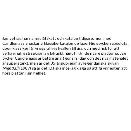
Jag vet jag har nämnt låtskatt och katalog tidigare, men med
Candlemass snackar vi klassikerkatalog de luxe. Nio stycken absoluta
doomklassiker får vi oss till livs kvällen till ära, och med risk för att
verka gnällig så saknar jag faktiskt något från de nyare plattorna. Jag
tycker Candlemass är bättre än någonsin i dag och det nya materialet
är superstarkt, men är det 35-årsjubileum av legendariska skivan
Nightfall
(1987) så är det. Då ska inte jag klaga på att få ynnesten att
höra plattan i sin helhet.