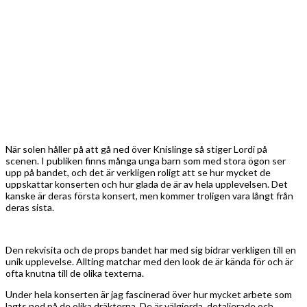
När solen håller på att gå ned över Knislinge så stiger Lordi på
scenen. I publiken finns många unga barn som med stora ögon ser
upp på bandet, och det är verkligen roligt att se hur mycket de
uppskattar konserten och hur glada de är av hela upplevelsen. Det
kanske är deras första konsert, men kommer troligen vara långt från
deras sista.
Den rekvisita och de props bandet har med sig bidrar verkligen till en
unik upplevelse. Allting matchar med den look de är kända för och är
ofta knutna till de olika texterna.
Under hela konserten är jag fascinerad över hur mycket arbete som
lagts ned på de olika dräkterna. De är välgjorda, detaljerade och