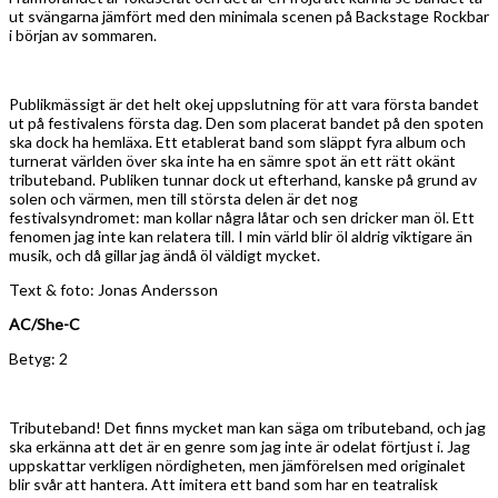
ut svängarna jämfört med den minimala scenen på Backstage Rockbar
i början av sommaren.
Publikmässigt är det helt okej uppslutning för att vara första bandet
ut på festivalens första dag. Den som placerat bandet på den spoten
ska dock ha hemläxa. Ett etablerat band som släppt fyra album och
turnerat världen över ska inte ha en sämre spot än ett rätt okänt
tributeband. Publiken tunnar dock ut efterhand, kanske på grund av
solen och värmen, men till största delen är det nog
festivalsyndromet: man kollar några låtar och sen dricker man öl. Ett
fenomen jag inte kan relatera till. I min värld blir öl aldrig viktigare än
musik, och då gillar jag ändå öl väldigt mycket.
Text & foto: Jonas Andersson
AC/She-C
Betyg: 2
Tributeband! Det finns mycket man kan säga om tributeband, och jag
ska erkänna att det är en genre som jag inte är odelat förtjust i. Jag
uppskattar verkligen nördigheten, men jämförelsen med originalet
blir svår att hantera. Att imitera ett band som har en teatralisk