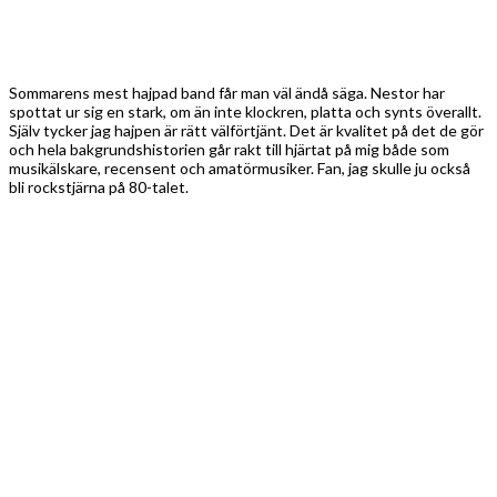
Sommarens mest hajpad band får man väl ändå säga. Nestor har
spottat ur sig en stark, om än inte klockren, platta och synts överallt.
Själv tycker jag hajpen är rätt välförtjänt. Det är kvalitet på det de gör
och hela bakgrundshistorien går rakt till hjärtat på mig både som
musikälskare, recensent och amatörmusiker. Fan, jag skulle ju också
bli rockstjärna på 80-talet.
Stilen matchar musiken klockrent, framförandet är snudd på felfritt
och det märks att bandmedlemmarna älskar varje sekund på scenen.
Det som fångar mig mest är just tacksamheten över att stå där i dag,
mer än 30 år efter att det egentligen var tänkt, och ödmjukheten. De
tar inget för givet utan njuter av stunden, och just det gör att jag
önskar dem en lång och framgångsrik karriär.