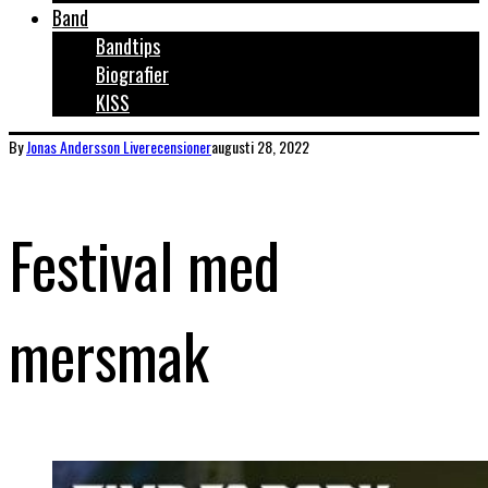
Band
Bandtips
Biografier
KISS
By
Jonas Andersson
Liverecensioner
augusti 28, 2022
Festival med
mersmak