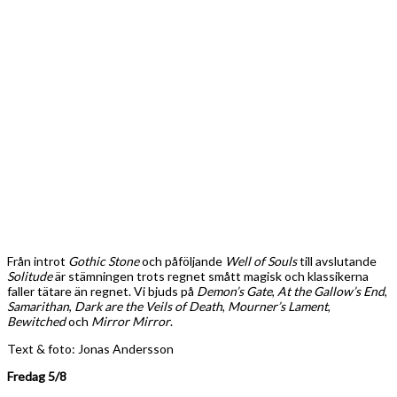
Från introt
Gothic Stone
och påföljande
Well of Souls
till avslutande
Solitude
är stämningen trots regnet smått magisk och klassikerna
faller tätare än regnet. Vi bjuds på
Demon’s Gate
,
At the Gallow’s End
,
Samarithan
,
Dark are the Veils of Death
,
Mourner’s Lament
,
Bewitched
och
Mirror Mirror
.
Text & foto: Jonas Andersson
Fredag 5/8