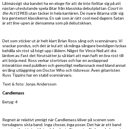
Låtmässigt ska bandet ha en eloge för att de inte förlitar sig på att
nästan uteslutande spela låtar från klassiska debutplattan
Court in
the Act
(1983) utan täcker in hela karriären. De nyare låtarna står sig
bra gentemot klassikerna. En sak som är rätt cool med dagens Satan
är att line-upen är densamma som på debutskivan.
Det som sticker ut är helt klart Brian Ross sång och scennärvaro. Vi
snackar pondus, och det är kul att så många sångare bevisligen lyckas
behålla sin röst så högt upp i åldern. Något för Vince Neil att dra
lärdom av. Fast det förutsätter ju så klart att man haft en bra röst till
att börja med. Ross verkar stortrivas och har en avslappnad
interaktion med publiken och gemytligt mellansnack med bland annat
en lång utläggning om Doctor Who och tidsresor. Även gitarristen
Russ Tippins har en stabil scennärvaro.
Text & foto: Jonas Andersson
Candlemass
Betyg: 4
Regnet är relativt ymnigt när Candlemass kliver på scenen som
torsdagens sista band. Inga choser, inga poser. Det här är ett band