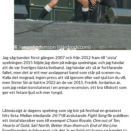
Jag såg bandet först gången 2007 och från 2012 fram till ”sista”
spelningen 2015 följde jag dem på många spelningar, och jag hävdar
att de var Sveriges bästa liveband. Jag hävdar att så är fortfarande
fallet, men det är ett mer avslappnat band som står på scenen nu.
Kalla det mognad, ingen press att slå igenom eller vad sjutton du vill,
men Sister Sin är bättre 2022 än de var 2015. Fredrik Jordanius är,
som jag redan konstaterat i en annan recension, ett bra tillskott som
ger ett fetare ljud och mer tyngd.
Låtmässigt är dagens spelning som sig bör på festival en greatest
hits-lista. Mellan inledande
24/7
till avslutande
Fight Song
får publiken
ett tiotal klassiker som till exempel
Chaos Royale
,
One out of Ten
,
Hearts of Gold
,
Sail North
,
Better than them
och
End of the Line
.
Framförandet är fokuserat och det är en fröjd att kunna se bandet ta