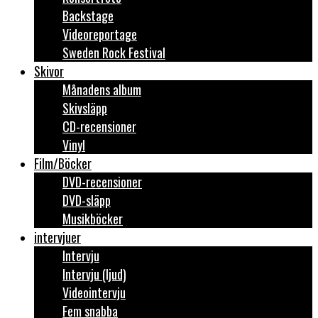
Backstage
Videoreportage
Sweden Rock Festival
Skivor
Månadens album
Skivsläpp
CD-recensioner
Vinyl
Film/Böcker
DVD-recensioner
DVD-släpp
Musikböcker
intervjuer
Intervju
Intervju (ljud)
Videointervju
Fem snabba