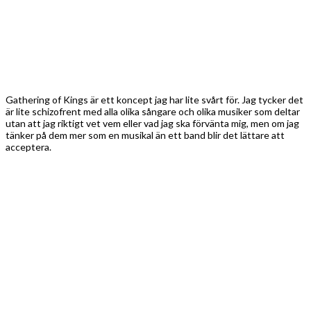
Musikaliskt är det sanslöst professionellt och väldigt lättsmält, och i
synnerhet Alexander Frisborg är en publikcharmör som verkar ha
genuint roligt på scenen. I övrigt är det basisten Mikael Planefeldt
som är underhållningen. Annars är det ganska anonymt även om det
musikaliskt inte finns några anmärkningar. Jag har ändå rätt kul i en
dryg halvtimme men sen känner jag att mitt fokus börjar vandra i väg.
Det saknas nerv och jag börjar känna mig rätt mätt. Bland låtarna är
det
From a Whisper to a Scream
som fastnar hos mig.
Text & foto: Jonas Andersson