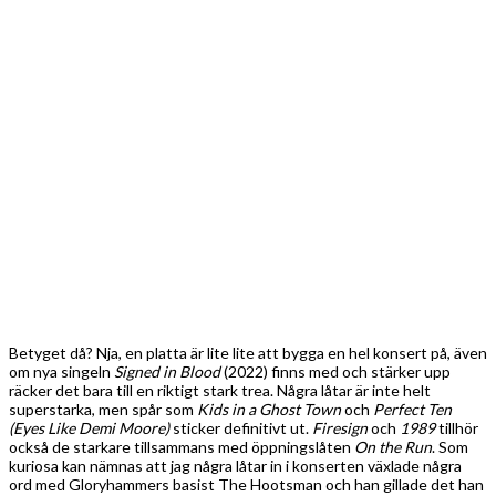
kuriosa kan nämnas att jag några låtar in i konserten växlade några
ord med Gloryhammers basist The Hootsman och han gillade det han
hört och inte minst
On the Run
.
Text & foto: Jonas Andersson
Gathering Of Kings
Betyg: 3