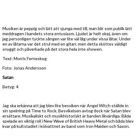
Musiken är peppig och lätt att sjunga med till, man blir som publik lätt
meddragen i bandets stora entusiasm. Ljudet är helt okej, även om
jag personligen tyckte sången var lite väl låg under vissa låtar. Under
en av låtarna var det strul med en gitarr, men detta sköttes väldigt
snyggt och påverkade på det stora hela inte showen.
Text: Morris Ferneskog
Foto: Jonas Andersson
Satan
Betyg: 4
Jag ska erkänna att jag blev lite besviken när Angel Witch ställde in
sin spelning på Time to Rock. Besvikelsen avtog dock när Satan blev
ersättare. Musikaliskt och musikhistoriskt är banden likvärdiga. Båda
spelade en viktig roll i New Wave of British Heavy Metal och båda blev
kvar på kultstadiet i kölvattnet av band som Iron Maiden och Saxon.