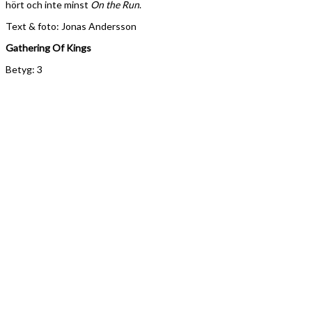
Gathering of Kings är ett koncept jag har lite svårt för. Jag tycker det
är lite schizofrent med alla olika sångare och olika musiker som deltar
utan att jag riktigt vet vem eller vad jag ska förvänta mig, men om jag
tänker på dem mer som en musikal än ett band blir det lättare att
acceptera.