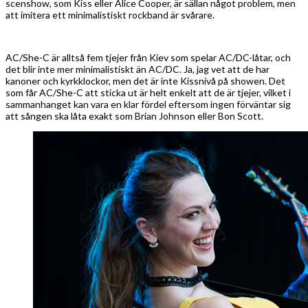
scenshow, som Kiss eller Alice Cooper, är sällan något problem, men
att imitera ett minimalistiskt rockband är svårare.
AC/She-C är alltså fem tjejer från Kiev som spelar AC/DC-låtar, och
det blir inte mer minimalistiskt än AC/DC. Ja, jag vet att de har
kanoner och kyrkklockor, men det är inte Kissnivå på showen. Det
som får AC/She-C att sticka ut är helt enkelt att de är tjejer, vilket i
sammanhanget kan vara en klar fördel eftersom ingen förväntar sig
att sången ska låta exakt som Brian Johnson eller Bon Scott.