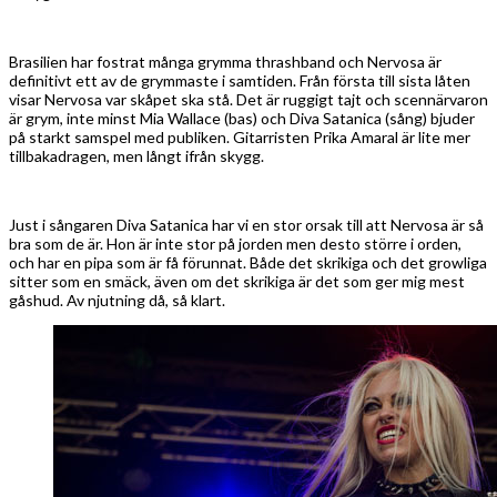
Brasilien har fostrat många grymma thrashband och Nervosa är
definitivt ett av de grymmaste i samtiden. Från första till sista låten
visar Nervosa var skåpet ska stå. Det är ruggigt tajt och scennärvaron
är grym, inte minst Mia Wallace (bas) och Diva Satanica (sång) bjuder
på starkt samspel med publiken. Gitarristen Prika Amaral är lite mer
tillbakadragen, men långt ifrån skygg.
Just i sångaren Diva Satanica har vi en stor orsak till att Nervosa är så
bra som de är. Hon är inte stor på jorden men desto större i orden,
och har en pipa som är få förunnat. Både det skrikiga och det growliga
sitter som en smäck, även om det skrikiga är det som ger mig mest
gåshud. Av njutning då, så klart.