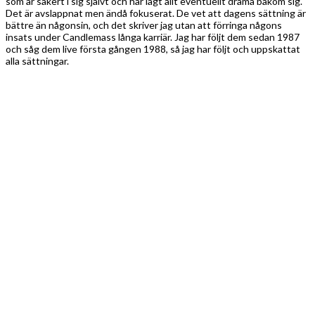
som är säkert i sig självt och har lagt allt eventuellt drama bakom sig.
Det är avslappnat men ändå fokuserat. De vet att dagens sättning är
bättre än någonsin, och det skriver jag utan att förringa någons
insats under Candlemass långa karriär. Jag har följt dem sedan 1987
och såg dem live första gången 1988, så jag har följt och uppskattat
alla sättningar.