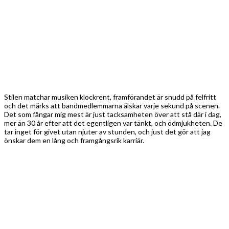
Betyget då? Nja, en platta är lite lite att bygga en hel konsert på, även
om nya singeln
Signed in Blood
(2022) finns med och stärker upp
räcker det bara till en riktigt stark trea. Några låtar är inte helt
superstarka, men spår som
Kids in a Ghost Town
och
Perfect Ten
(Eyes Like Demi Moore)
sticker definitivt ut.
Firesign
och
1989
tillhör
också de starkare tillsammans med öppningslåten
On the Run
. Som