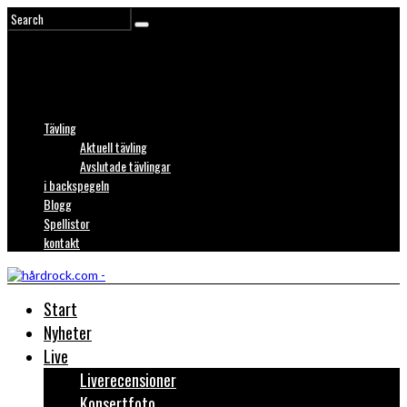
Tävling
Aktuell tävling
Avslutade tävlingar
i backspegeln
Blogg
Spellistor
kontakt
Start
Nyheter
Live
Liverecensioner
Konsertfoto