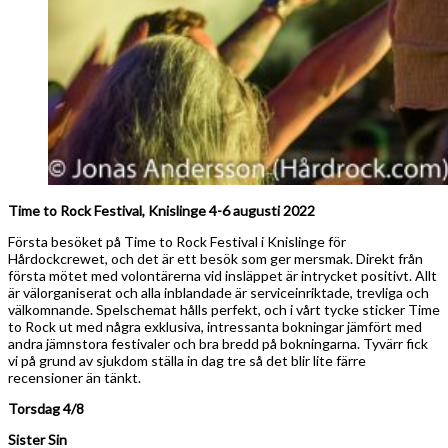
Time to Rock Festival, Knislinge 4-6 augusti 2022
Första besöket på Time to Rock Festival i Knislinge för
Hårdockcrewet, och det är ett besök som ger mersmak. Direkt från
första mötet med volontärerna vid insläppet är intrycket positivt. Allt
är välorganiserat och alla inblandade är serviceinriktade, trevliga och
välkomnande. Spelschemat hålls perfekt, och i vårt tycke sticker Time
to Rock ut med några exklusiva, intressanta bokningar jämfört med
andra jämnstora festivaler och bra bredd på bokningarna. Tyvärr fick
vi på grund av sjukdom ställa in dag tre så det blir lite färre
recensioner än tänkt.
Torsdag 4/8
Sister Sin