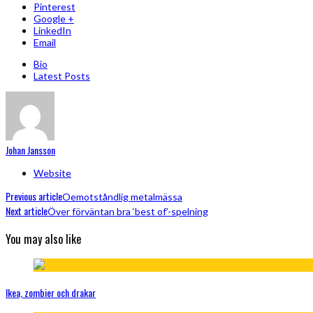
Pinterest
Google +
LinkedIn
Email
Bio
Latest Posts
Johan Jansson
Website
Previous article
Oemotståndlig metalmässa
Next article
Över förväntan bra ‘best of’-spelning
You may also like
Ikea, zombier och drakar