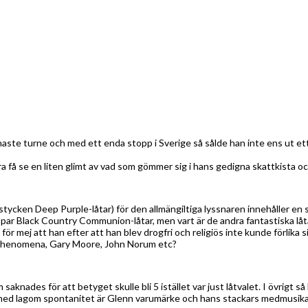
 turne och med ett enda stopp i Sverige så sålde han inte ens ut ett s
a få se en liten glimt av vad som gömmer sig i hans gedigna skattkista oc
tycken Deep Purple-låtar) för den allmängiltiga lyssnaren innehåller en s
par Black Country Communion-låtar, men vart är de andra fantastiska låtar
r mej att han efter att han blev drogfri och religiös inte kunde förlika 
n Phenomena, Gary Moore, John Norum etc?
knades för att betyget skulle bli 5 istället var just låtvalet. I övrigt s
ed lagom spontanitet är Glenn varumärke och hans stackars medmusikanter 