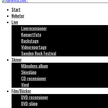
Start
Nyheter
Live
Liverecensioner
Konsertfoto
Backstage
Videoreportage
Sweden Rock Festival
Skivor
Månadens album
Skivsläpp
CD-recensioner
Vinyl
Film/Böcker
DVD-recensioner
DVD-släpp