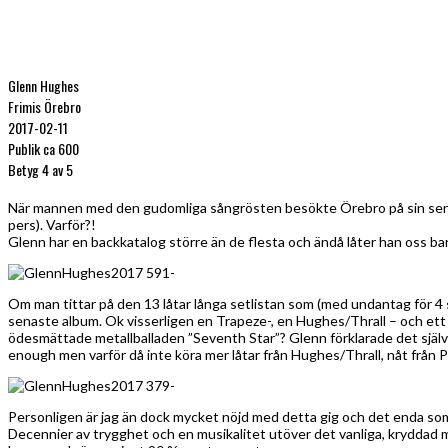
Glenn Hughes
Frimis Örebro
2017-02-11
Publik ca 600
Betyg 4 av 5
När mannen med den gudomliga sångrösten besökte Örebro på sin senaste
pers). Varför?!
Glenn har en backkatalog större än de flesta och ändå låter han oss bar
Om man tittar på den 13 låtar långa setlistan som (med undantag för 4 s
senaste album. Ok visserligen en Trapeze-, en Hughes/Thrall – och ett 
ödesmättade metallballaden ”Seventh Star”? Glenn förklarade det själv fö
enough men varför då inte köra mer låtar från Hughes/Thrall, nåt frå
Personligen är jag än dock mycket nöjd med detta gig och det enda som sa
Decennier av trygghet och en musikalitet utöver det vanliga, kryddad m