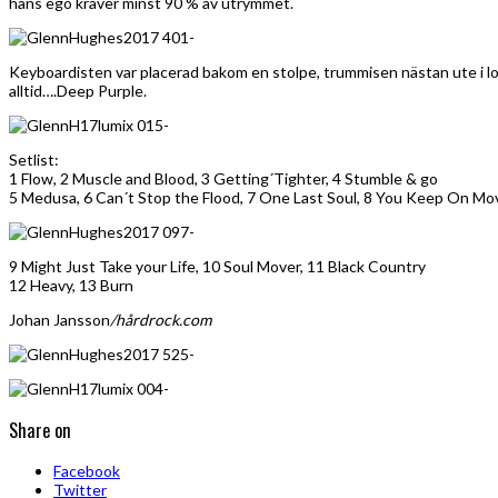
hans ego kräver minst 90 % av utrymmet.
Keyboardisten var placerad bakom en stolpe, trummisen nästan ute i lo
alltid….Deep Purple.
Setlist:
1 Flow, 2 Muscle and Blood, 3 Getting´Tighter, 4 Stumble & go
5 Medusa, 6 Can´t Stop the Flood, 7 One Last Soul, 8 You Keep On Mo
9 Might Just Take your Life, 10 Soul Mover, 11 Black Country
12 Heavy, 13 Burn
Johan Jansson
/hårdrock.com
Share on
Facebook
Twitter