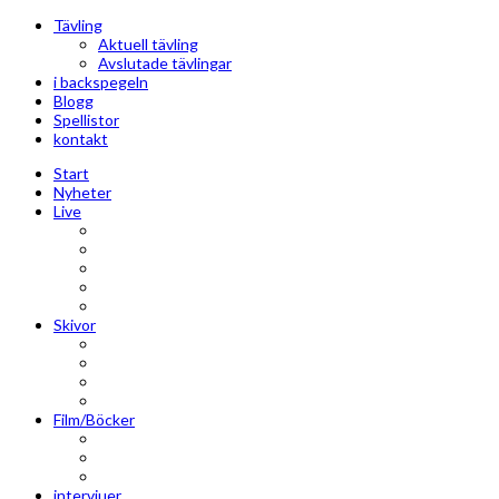
Tävling
Aktuell tävling
Avslutade tävlingar
i backspegeln
Blogg
Spellistor
kontakt
Start
Nyheter
Live
Liverecensioner
Konsertfoto
Backstage
Videoreportage
Sweden Rock Festival
Skivor
Månadens album
Skivsläpp
CD-recensioner
Vinyl
Film/Böcker
DVD-recensioner
DVD-släpp
Musikböcker
intervjuer