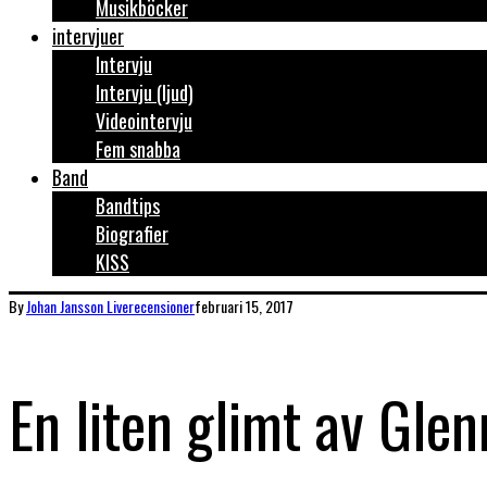
Musikböcker
intervjuer
Intervju
Intervju (ljud)
Videointervju
Fem snabba
Band
Bandtips
Biografier
KISS
By
Johan Jansson
Liverecensioner
februari 15, 2017
En liten glimt av Glen