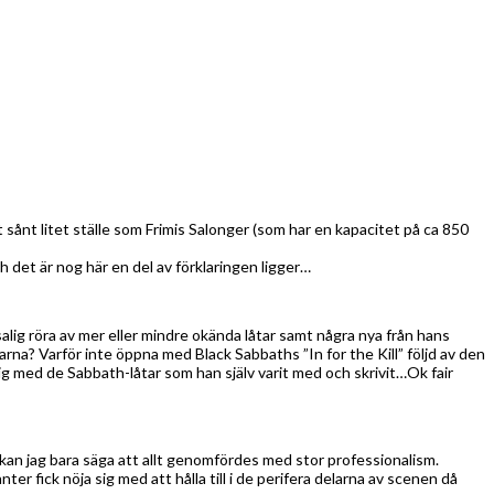
ånt litet ställe som Frimis Salonger (som har en kapacitet på ca 850
h det är nog här en del av förklaringen ligger…
alig röra av mer eller mindre okända låtar samt några nya från hans
na? Varför inte öppna med Black Sabbaths ”In for the Kill” följd av den
sig med de Sabbath-låtar som han själv varit med och skrivit…Ok fair
å kan jag bara säga att allt genomfördes med stor professionalism.
fick nöja sig med att hålla till i de perifera delarna av scenen då