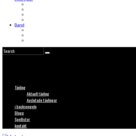
Intervju
Intervju (ljud)
Videointervju
Fem snabba
Band
Bandtips
Biografier
KISS
Tävling
Aktuell tävling
Avslutade tävlingar
i backspegeln
Blogg
Spellistor
kontakt