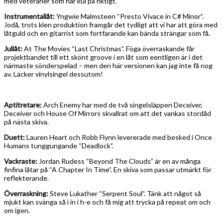
med veteraner som har kul på riktigt.
Instrumentallåt:
Yngwie Malmsteen “Presto Vivace in C# Minor”.
Jodå, trots klen produktion framgår det tydligt att vi har att göra med
låtguld och en gitarrist som fortfarande kan bända strängar som få.
Jullåt:
At The Movies “Last Christmas”. Föga överraskande får
projektbandet till ett skönt groove i en låt som eentligen är i det
närmaste sönderspelad – men den här versionen kan jag inte få nog
av. Läcker vinylsingel dessutom!
Aptitretare:
Arch Enemy har med de två singelsläppen Deceiver,
Deceiver och House Of Mirrors skvallrat om att det vankas stordåd
på nästa skiva.
Duett:
Lauren Heart och Robb Flynn levererade med besked i Once
Humans tunggungande “Deadlock”.
Vackraste:
Jordan Rudess “Beyond The Clouds” är en av många
finfina låtar på “A Chapter In Time”. En skiva som passar utmärkt för
reflekterande.
Överraskning:
Steve Lukather “Serpent Soul”. Tänk att något så
mjukt kan svänga så i in i h-e och få mig att trycka på repeat om och
om igen.