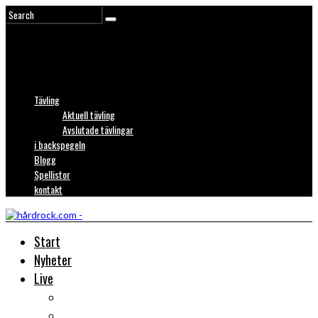
Tävling
Aktuell tävling
Avslutade tävlingar
i backspegeln
Blogg
Spellistor
kontakt
Start
Nyheter
Live
Liverecensioner
Konsertfoto