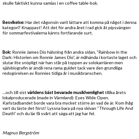
skulle faktiskt kunna samlas i en coffee table-bok.
Besvikelse:
Har det någonsin varit lättare att komma på något i denna
kategori? Knappast! Att det för andra året i rad gick åt pipsvängen
för sommarfestivalerna känns fortfarande surt.
Bok:
Ronnie James Dio hälsning från andra sidan, ”Rainbow in the
Dark: Historien om Ronnie James Dio”, är måhända i kortaste laget och
slutar lite snöpligt när han står på toppen av solokarriären men
självbiografin är ändå rena rama guldet tack vare den grundliga
redogörelsen av Ronnies tidiga år i musikbranschen.
…och till sist
världens bäst bevarade musikhemlighet
tillika årets
lokalproducerade (made in Värmland): Eyes Wide Open.
Karlstadbandet borde vara bra mycket större än vad de är. Kom ihåg
vart du läste det först! Lyssna bara på nya skivan “Through Life And
Death” och du lär få svårt att säga att jag har fel.
Magnus Bergström