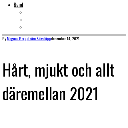
Band
Bandtips
Biografier
KISS
By
Magnus Bergström
Skivsläpp
december 14, 2021
Hårt, mjukt och allt
däremellan 2021