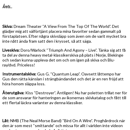
Årets…
Skiva:
Dream Theater “A View From The Top Of The World”. Det
glädjer mig att välförtjänt placera mina favoriter sedan gammalt på
förstaplatsen. Efter några skivsläpp som även om de varit mycket bra
inte nått ända fram satt den i krysset, så att säga.
Liveskiva:
Doro/Warlock “Triumph And Agony – Live”. Tänka sig att få
ta del av denna heavy metal-klassikerskiva på plats i Norje, Blekinge
och sedan kunna uppleva det om och om igen på skiva och Blu-
ray/dvd. Priceless!
Instrumentalskiva:
Gus G. ”Quantum Leap”. Oavsett låttempo har
Gus den rätta känslan i strängbändandet och det är en ren fröjd att
höra honom släppa loss.
Återutgåva:
Kiss “Destroyer”. Äntligen! Nu har poletten trillat ner för
de som ansvarar för hanteringen av ikonernas skivkatalog och fått till
ett flertal läckra varianter av denna klassiker.
Låt:
NMB (The Neal Morse Band) “Bird On A Wire”. Proghårdrock när
den är som mest “smittande” och missa för allt i världen inte videon