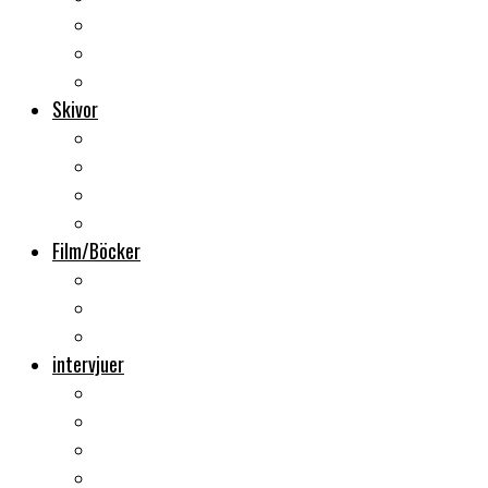
Backstage
Videoreportage
Sweden Rock Festival
Skivor
Månadens album
Skivsläpp
CD-recensioner
Vinyl
Film/Böcker
DVD-recensioner
DVD-släpp
Musikböcker
intervjuer
Intervju
Intervju (ljud)
Videointervju
Fem snabba