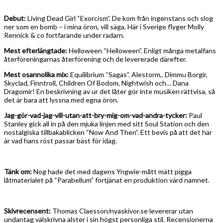
Debut:
Living Dead Girl “Exorcism”. De kom från ingenstans och slog
ner som en bomb – i mina öron, vill säga. Här i Sverige flyger Molly
Rennick & co fortfarande under radarn.
Mest efterlängtade:
Helloween “Helloween”. Enligt många metalfans
återföreningarnas återförening och de levererade därefter.
Mest osannolika mix:
Equilibrium “Sagas”. Alestorm,. Dimmu Borgir,
Skyclad, Finntroll, Children Of Bodom, Nightwish och… Dana
Dragomir! En beskrivning av ur det låter gör inte musiken rättvisa, så
det är bara att lyssna med egna öron.
Jag-gör-vad-jag-vill-utan-att-bry-mig-om-vad-andra-tycker:
Paul
Stanley gick all in på den mjuka linjen med sitt Soul Station och den
nostalgiska tillbakablicken “Now And Then”. Ett bevis på att det här
är vad hans röst passar bäst för idag.
Tänk om:
Nog hade det med dagens Yngwie-mått mätt pigga
låtmaterialet på “Parabellum” förtjänat en produktion värd namnet.
Skivrecensent:
Thomas Claesson/nyaskivor.se levererar utan
undantag välskrivna alster i sin högst personliga stil. Recensionerna