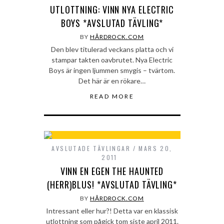
UTLOTTNING: VINN NYA ELECTRIC
BOYS *AVSLUTAD TÄVLING*
BY
HÅRDROCK.COM
Den blev titulerad veckans platta och vi
stampar takten oavbrutet. Nya Electric
Boys är ingen ljummen smygis – tvärtom.
Det här är en rökare…
READ MORE
AVSLUTADE TÄVLINGAR
MARS 20,
2011
VINN EN EGEN THE HAUNTED
(HERR)BLUS! *AVSLUTAD TÄVLING*
BY
HÅRDROCK.COM
Intressant eller hur?! Detta var en klassisk
utlottning som pågick tom siste april 2011.