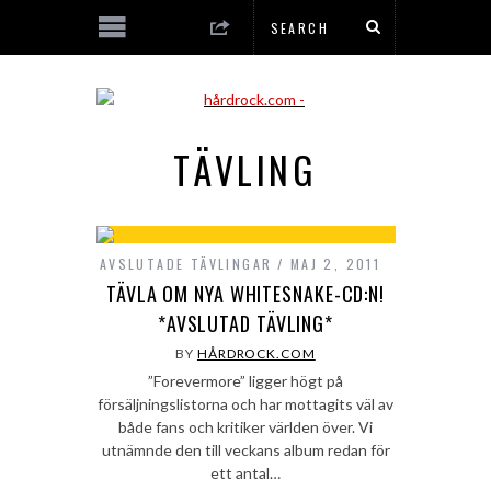
TÄVLING
AVSLUTADE TÄVLINGAR
MAJ 2, 2011
TÄVLA OM NYA WHITESNAKE-CD:N!
*AVSLUTAD TÄVLING*
BY
HÅRDROCK.COM
”Forevermore” ligger högt på
försäljningslistorna och har mottagits väl av
både fans och kritiker världen över. Vi
utnämnde den till veckans album redan för
ett antal…