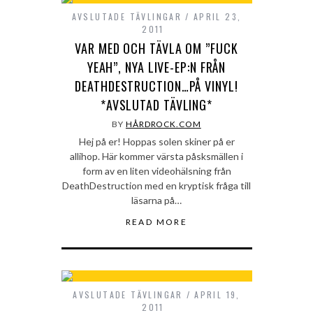
AVSLUTADE TÄVLINGAR
APRIL 23,
2011
VAR MED OCH TÄVLA OM ”FUCK
YEAH”, NYA LIVE-EP:N FRÅN
DEATHDESTRUCTION…PÅ VINYL!
*AVSLUTAD TÄVLING*
BY
HÅRDROCK.COM
Hej på er! Hoppas solen skiner på er
allihop. Här kommer värsta påsksmällen i
form av en liten videohälsning från
DeathDestruction med en kryptisk fråga till
läsarna på…
READ MORE
AVSLUTADE TÄVLINGAR
APRIL 19,
2011