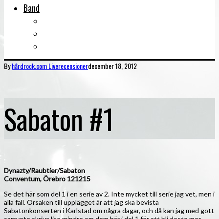
Band
Bandtips
Biografier
KISS
By
hårdrock.com
Liverecensioner
december 18, 2012
Sabaton #1
Dynazty/Raubtier/Sabaton
Conventum, Örebro 121215
Se det här som del 1 i en serie av 2. Inte mycket till serie jag vet, men i
alla fall. Orsaken till upplägget är att jag ska bevista
Sabatonkonserten i Karlstad om några dagar, och då kan jag med gott
samvete skriva lite mindre om dem här i del 1 för att bli desto mer