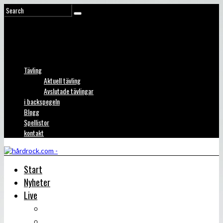
Tävling
Aktuell tävling
Avslutade tävlingar
i backspegeln
Blogg
Spellistor
kontakt
Start
Nyheter
Live
Liverecensioner
Konsertfoto