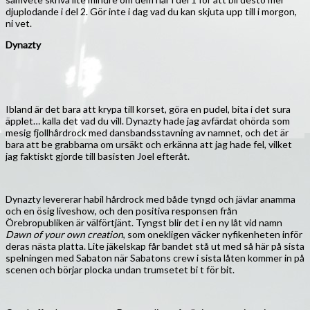
djuplodande i del 2. Gör inte i dag vad du kan skjuta upp till i morgon,
ni vet.
Dynazty
Ibland är det bara att krypa till korset, göra en pudel, bita i det sura
äpplet… kalla det vad du vill. Dynazty hade jag avfärdat ohörda som
mesig fjollhårdrock med dansbandsstavning av namnet, och det är
bara att be grabbarna om ursäkt och erkänna att jag hade fel, vilket
jag faktiskt gjorde till basisten Joel efteråt.
Dynazty levererar habil hårdrock med både tyngd och jävlar anamma
och en ösig liveshow, och den positiva responsen från
Örebropubliken är välförtjänt. Tyngst blir det i en ny låt vid namn
Dawn of your own creation
, som onekligen väcker nyfikenheten inför
deras nästa platta. Lite jäkelskap får bandet stå ut med så här på sista
spelningen med Sabaton när Sabatons crew i sista låten kommer in på
scenen och börjar plocka undan trumsetet bi t för bit.