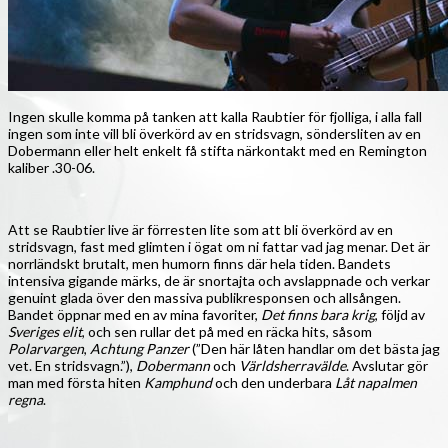
Ingen skulle komma på tanken att kalla Raubtier för fjolliga, i alla fall
ingen som inte vill bli överkörd av en stridsvagn, söndersliten av en
Dobermann eller helt enkelt få stifta närkontakt med en Remington
kaliber .30-06.
Att se Raubtier live är förresten lite som att bli överkörd av en
stridsvagn, fast med glimten i ögat om ni fattar vad jag menar. Det är
norrländskt brutalt, men humorn finns där hela tiden. Bandets
intensiva gigande märks, de är snortajta och avslappnade och verkar
genuint glada över den massiva publikresponsen och allsången.
Bandet öppnar med en av mina favoriter,
Det finns bara krig
, följd av
Sveriges elit
, och sen rullar det på med en räcka hits, såsom
Polarvargen
,
Achtung Panzer
(”Den här låten handlar om det bästa jag
vet. En stridsvagn.”),
Dobermann
och
Världsherravälde
. Avslutar gör
man med första hiten
Kamphund
och den underbara
Låt napalmen
regna
.