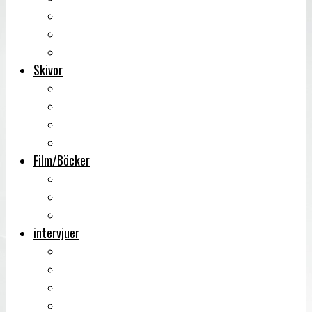
Backstage
Videoreportage
Sweden Rock Festival
Skivor
Månadens album
Skivsläpp
CD-recensioner
Vinyl
Film/Böcker
DVD-recensioner
DVD-släpp
Musikböcker
intervjuer
Intervju
Intervju (ljud)
Videointervju
Fem snabba