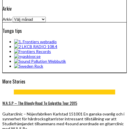
Arkiv
Arkiv
Tunga tips
More Stories
W.A.S.P – The Bloody Road To Golgotha Tour 2015
Guitarclinic – Nöjesfabriken Karlstad 151001 En ganska ovanlig och i
synnerhet för hårdrocksgitarrister intressant tillställning var att
Studiefrämjandet tillsammans med 4sound anordnade en gitarrclinic
med W.A.S.P.s…