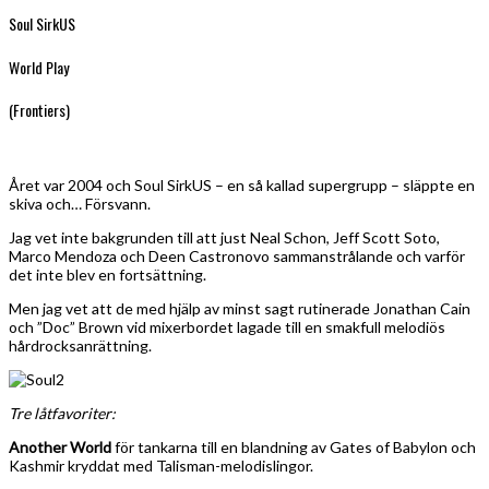
Soul SirkUS
World Play
(Frontiers)
Året var 2004 och Soul SirkUS – en så kallad supergrupp – släppte en
skiva och… Försvann.
Jag vet inte bakgrunden till att just Neal Schon, Jeff Scott Soto,
Marco Mendoza och Deen Castronovo sammanstrålande och varför
det inte blev en fortsättning.
Men jag vet att de med hjälp av minst sagt rutinerade Jonathan Cain
och ”Doc” Brown vid mixerbordet lagade till en smakfull melodiös
hårdrocksanrättning.
Tre låtfavoriter:
Another World
för tankarna till en blandning av Gates of Babylon och
Kashmir kryddat med Talisman-melodislingor.