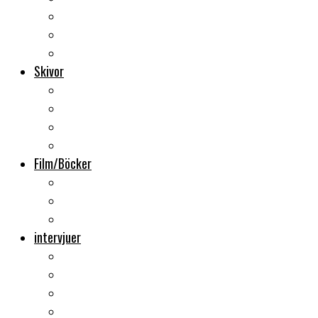
Backstage
Videoreportage
Sweden Rock Festival
Skivor
Månadens album
Skivsläpp
CD-recensioner
Vinyl
Film/Böcker
DVD-recensioner
DVD-släpp
Musikböcker
intervjuer
Intervju
Intervju (ljud)
Videointervju
Fem snabba