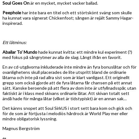
Soul Goes On
är en mycket, mycket vacker ballad.
Peephole
har inte bara en titel och ett störtskönt sväng som skulle
ha kunnat vara signerat Chickenfoot; sången är rejält Sammy Hagar-
inspirerad.
Ett låtminus:
Abailar To’ Mundo
hade kunnat kvitta: ett mindre kul experiment (?)
med fokus på sångrytmer av alla de slag. Långt ifrån en favorit.
En av cd-utgåvorna inkluderade inte mindre än fyra bonuslåtar och för
ovanlighetens skull placerades de lite utspritt bland de ordinarie
låtarna och inte på rad allra sist som är klart vanligast. Ett originellt
grepp som också gjorde att de fyra låtarna får chansen på ett annat
sätt. Kanske beroende på att flera av dom inte är utfyllnadsspår, utan
faktiskt är i klass med skivans ordinarie låtar. Att skivan totalt sett
ändå hade för många låtar (vilket är tidstypiskt) är en annan sak…
Det känns snopet att Soul SirkUS i stort sett bara kom och gick och
för de som är förtjusta i melodiös hårdrock är World Play mer eller
mindre obligatorisk lyssning.
Magnus Bergström