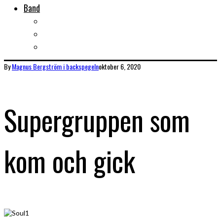
Band
Bandtips
Biografier
KISS
By
Magnus Bergström
i backspegeln
oktober 6, 2020
Supergruppen som
kom och gick