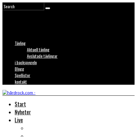
Tävling
Aktuell tävling
Avslutade tävlingar
i backspegeln
Blogg
Spellistor
kontakt
Start
Nyheter
Live
Liverecensioner
Konsertfoto