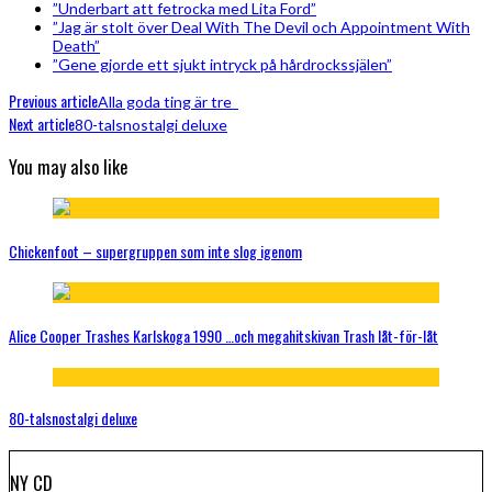
”Underbart att fetrocka med Lita Ford”
”Jag är stolt över Deal With The Devil och Appointment With
Death”
”Gene gjorde ett sjukt intryck på hårdrockssjälen”
Previous article
Alla goda ting är tre
Next article
80-talsnostalgi deluxe
You may also like
Chickenfoot – supergruppen som inte slog igenom
Alice Cooper Trashes Karlskoga 1990 …och megahitskivan Trash låt-för-låt
80-talsnostalgi deluxe
NY CD