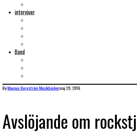
Musikböcker
intervjuer
Intervju
Intervju (ljud)
Videointervju
Fem snabba
Band
Bandtips
Biografier
KISS
By
Magnus Bergström
Musikböcker
maj 29, 2016
Avslöjande om rockstj