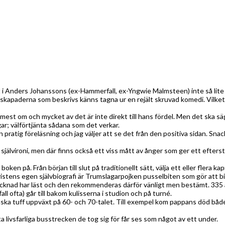
t i Anders Johanssons (ex-Hammerfall, ex-Yngwie Malmsteen) inte så lite i
skapaderna som beskrivs känns tagna ur en rejält skruvad komedi. Vilket 
t om och mycket av det är inte direkt till hans fördel. Men det ska sägas
ar; välförtjänta sådana som det verkar.
 pratig föreläsning och jag väljer att se det från den positiva sidan. S
älvironi, men där finns också ett viss mått av ånger som ger ett efterstr
boken på. Från början till slut på traditionellt sätt, välja ett eller flera k
stens egen självbiografi är Trumslagarpojken pusselbiten som gör att bild
tecknad har läst och den rekommenderas därför vänligt men bestämt. 335
fall ofta) går till bakom kulisserna i studion och på turné.
 tuff uppväxt på 60- och 70-talet. Till exempel kom pappans död både ov
livsfarliga busstrecken de tog sig för får ses som något av ett under.