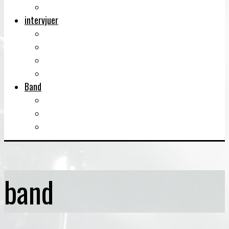
Musikböcker
intervjuer
Intervju
Intervju (ljud)
Videointervju
Fem snabba
Band
Bandtips
Biografier
KISS
band