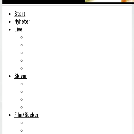
Start
Nyheter
Live
Liverecensioner
Konsertfoto
Backstage
Videoreportage
Sweden Rock Festival
Skivor
Månadens album
Skivsläpp
CD-recensioner
Vinyl
Film/Böcker
DVD-recensioner
DVD-släpp