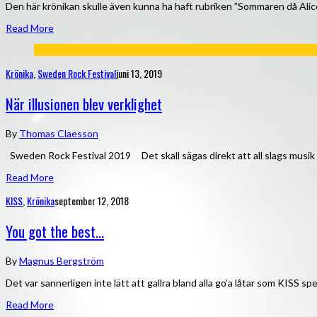
Den här krönikan skulle även kunna ha haft rubriken ”Sommaren då Alic
Read More
Krönika
,
Sweden Rock Festival
juni 13, 2019
När illusionen blev verklighet
By
Thomas Claesson
Sweden Rock Festival 2019 Det skall sägas direkt att all slags musik
Read More
KISS
,
Krönika
september 12, 2018
You got the best…
By
Magnus Bergström
Det var sannerligen inte lätt att gallra bland alla go’a låtar som KISS spe
Read More