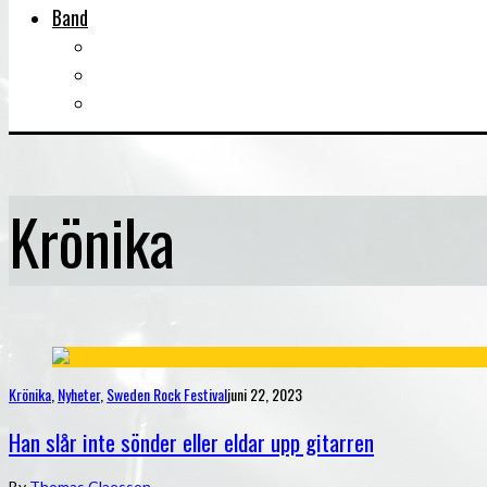
Band
Bandtips
Biografier
KISS
Krönika
Krönika
,
Nyheter
,
Sweden Rock Festival
juni 22, 2023
Han slår inte sönder eller eldar upp gitarren
By
Thomas Claesson