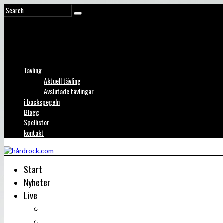
Tävling
Aktuell tävling
Avslutade tävlingar
i backspegeln
Blogg
Spellistor
kontakt
Start
Nyheter
Live
Liverecensioner
Konsertfoto