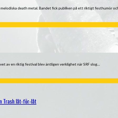
e melodiska death metal. Bandet fick publiken på ett riktigt festhumör o
t av en riktig festival blev äntligen verklighet när SRF slog…
 Trash låt-för-låt