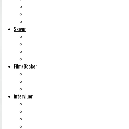
Backstage
Videoreportage
Sweden Rock Festival
Skivor
Månadens album
Skivsläpp
CD-recensioner
Vinyl
Film/Böcker
DVD-recensioner
DVD-släpp
Musikböcker
intervjuer
Intervju
Intervju (ljud)
Videointervju
Fem snabba