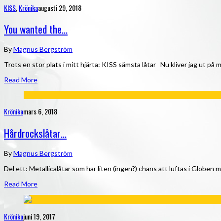
KISS
,
Krönika
augusti 29, 2018
You wanted the…
By
Magnus Bergström
Trots en stor plats i mitt hjärta: KISS sämsta låtar Nu kliver jag ut på 
Read More
Krönika
mars 6, 2018
Hårdrockslåtar…
By
Magnus Bergström
Del ett: Metallicalåtar som har liten (ingen?) chans att luftas i Globen
Read More
Krönika
juni 19, 2017