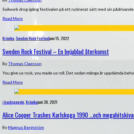
Soilwork drog igång festivalen på ett rutinerat sätt med sin pådrivand
Read More
Krönika
,
Sweden Rock Festival
juni 15, 2022
Sweden Rock Festival – En bejublad återkomst
By
Thomas Claesson
You give us rock, you made us roll. Det sedan många år uppdämda behove
Read More
i backspegeln
,
Krönika
juni 30, 2021
Alice Cooper Trashes Karlskoga 1990 …och megahitskivan
By
Magnus Bergström