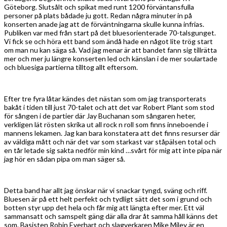
Göteborg. Slutsålt och spikat med runt 1200 förväntansfulla
personer på plats bådade ju gott. Redan några minuter in på
konserten anade jag att de förväntningarna skulle kunna infrias.
Publiken var med från start på det bluesorienterade 70-talsgunget.
Vi fick se och höra ett band som ändå hade en något lite trög start
om man nu kan säga så. Vad jag menar är att bandet fann sig tillrätta
mer och mer ju längre konserten led och känslan i de mer soulartade
och bluesiga partierna tilltog allt eftersom.
Efter tre fyra låtar kändes det nästan som om jag transporterats
bakåt i tiden till just 70-talet och att det var Robert Plant som stod
för sången i de partier där Jay Buchanan som sångaren heter,
verkligen lät rösten skrika ut all rock n roll som finns inneboende i
mannens lekamen. Jag kan bara konstatera att det finns resurser där
av väldiga mått och när det var som starkast var ståpälsen total och
en tår letade sig sakta nedför min kind …svårt för mig att inte pipa när
jag hör en sådan pipa om man säger så.
Detta band har allt jag önskar när vi snackar tyngd, sväng och riff.
Bluesen är på ett helt perfekt och tydligt sätt det som i grund och
botten styr upp det hela och får mig att längta efter mer. Ett väl
sammansatt och samspelt gäng där alla drar åt samma håll känns det
som. Basisten Robin Everhart och slagverkaren Mike Miley är en