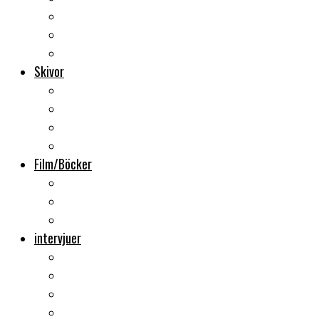
Backstage
Videoreportage
Sweden Rock Festival
Skivor
Månadens album
Skivsläpp
CD-recensioner
Vinyl
Film/Böcker
DVD-recensioner
DVD-släpp
Musikböcker
intervjuer
Intervju
Intervju (ljud)
Videointervju
Fem snabba