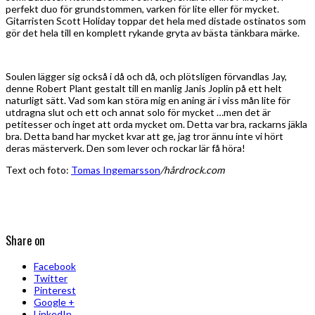
perfekt duo för grundstommen, varken för lite eller för mycket.
Gitarristen Scott Holiday toppar det hela med distade ostinatos som
gör det hela till en komplett rykande gryta av bästa tänkbara märke.
Soulen lägger sig också i då och då, och plötsligen förvandlas Jay,
denne Robert Plant gestalt till en manlig Janis Joplin på ett helt
naturligt sätt. Vad som kan störa mig en aning är i viss mån lite för
utdragna slut och ett och annat solo för mycket …men det är
petitesser och inget att orda mycket om. Detta var bra, rackarns jäkla
bra. Detta band har mycket kvar att ge, jag tror ännu inte vi hört
deras mästerverk. Den som lever och rockar lär få höra!
Text och foto:
Tomas Ingemarsson
/hårdrock.com
Share on
Facebook
Twitter
Pinterest
Google +
LinkedIn