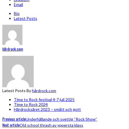
Email
Bio
Latest Posts
hårdrock.com
Latest Posts By
hårdrock.com
Time to Rock festival 4-7 juli 2025
Time to Rock 2024
Hårdrocksåret 2023 – smått och gott
Previous article
Underhållande och svettig “Rock Show”
Next article
Old school thrash av yppersta klass