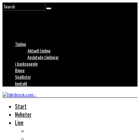
Tävling
Aktuell tävling
Avslutade tävlingar
i backspegeln
Blogg
Spellistor
kontakt
Start
Nyheter
Live
Liverecensioner
Konsertfoto