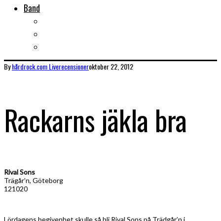
Band
Bandtips
Biografier
KISS
By
hårdrock.com
Liverecensioner
oktober 22, 2012
Rackarns jäkla bra
Rival Sons
Trägår’n, Göteborg
121020
Lördagens begivenhet skulle så bli Rival Sons på Trädgår’n i