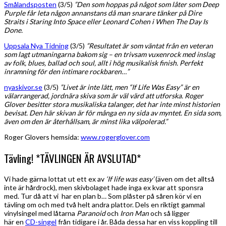
Smålandsposten
(3/5)
”Den som hoppas på något som låter som Deep
Purple får leta någon annanstans då man snarare tänker på Dire
Straits i Staring Into Space eller Leonard Cohen i When The Day Is
Done.
Uppsala Nya Tidning
(3/5)
”Resultatet är som väntat från en veteran
som lagt utmaningarna bakom sig – en trivsam vuxenrock med inslag
av folk, blues, ballad och soul, allt i hög musikalisk finish. Perfekt
inramning för den intimare rockbaren…”
nyaskivor.se
(3/5)
”Livet är inte lätt, men “If Life Was Easy” är en
välarrangerad, jordnära skiva som är väl värd att utforska. Roger
Glover besitter stora musikaliska talanger, det har inte minst historien
bevisat. Den här skivan är för många en ny sida av myntet. En sida som,
även om den är återhållsam, är minst lika välpolerad.”
Roger Glovers hemsida:
www.rogerglover.com
Tävling! *TÄVLINGEN ÄR AVSLUTAD*
Vi hade gärna lottat ut ett ex av
‘If life was easy’
(även om det alltså
inte är hårdrock), men skivbolaget hade inga ex kvar att sponsra
med. Tur då att vi har en plan b… Som plåster på såren kör vi en
tävling om och med två helt andra plattor. Dels en riktigt gammal
vinylsingel med låtarna
Paranoid
och
Iron Man
och så ligger
här en
CD-singel
från tidigare i år. Båda dessa har en viss koppling till