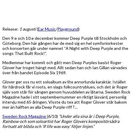
Release:
1 augusti
(
Ear Music
/
Playground
)
Den 9:e och 10:e december kommer Deep Purple till Stockholm och
Göteborg. Den här gången har de med sig en hel symfoniorkester
och konserten går under namnet “A Night with Deep Purple and the
songs That Built Rock!”.
Medlemmar har kommit och gått men Deep Purples basist Roger
Glover har troget hängt med. Allt sedan han och Ian Gillan värvades
över från bandet Episode Six 1969.
Glover ger oss nu ett soloalbum av lite annorlunda karaktär. Istället
för hårdrock får vi roots, en slags folkcountryblues, och det är Roger
själv som står för sången genom huvuddelen av låtarna. Sweden Rock
Magazine hade i sitt septembernummer en riktigt läsvärd, personlig
intervju med 65-åringen. Visste du tex att Roger Glover står bakom
mer än hälften av alla Deep Purple-riff ?…
Sweden Rock Magazine
(6/10)
”Under alla sina år i Deep Purple,
Rainbow och som soloartist har Roger Glovers kompositörsådra
fortsatt att blöda och ‘If life was easy’ följer linjen.”