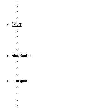
Backstage
Videoreportage
Sweden Rock Festival
Skivor
Månadens album
Skivsläpp
CD-recensioner
Vinyl
Film/Böcker
DVD-recensioner
DVD-släpp
Musikböcker
intervjuer
Intervju
Intervju (ljud)
Videointervju
Fem snabba