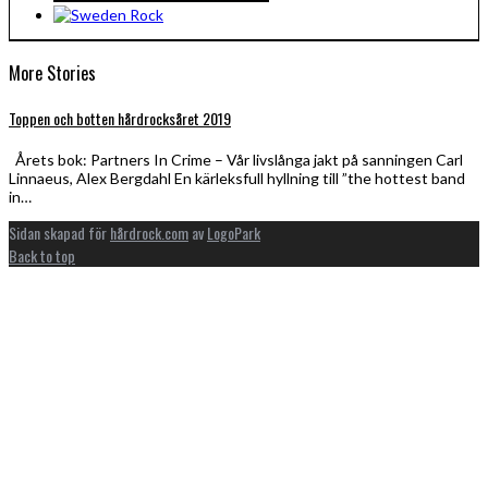
More Stories
Toppen och botten hårdrocksåret 2019
Årets bok: Partners In Crime – Vår livslånga jakt på sanningen Carl
Linnaeus, Alex Bergdahl En kärleksfull hyllning till ”the hottest band
in…
Sidan skapad för
hårdrock.com
av
LogoPark
Back to top